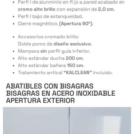
Perfi l de alunminio en fi jo a pared acabado en
cromo alto brillo
con expansión de
2,0 cm
.
Perfi l bajo de estanqueidad.
Cierre magnético.
(Apertura 90º)
.
Accesorios cromado brillo:
Doble pomo de
diseño exclusivo
.
Mampara
sin
perfil guía inferior.
Alto estándar ducha
200 cm
.
Alto estándar bañera
150 cm
.
Tratamiento antical
“KALCLEAN”
incluido.
ABATIBLES CON BISAGRAS
BISAGRAS EN ACERO INOXIDABLE
APERTURA EXTERIOR